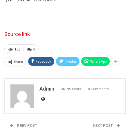
Source link
153
0
Share
Facebook
Twitter
WhatsApp
Admin
36195 Posts
0 Comments
PREV POST
NEXT POST