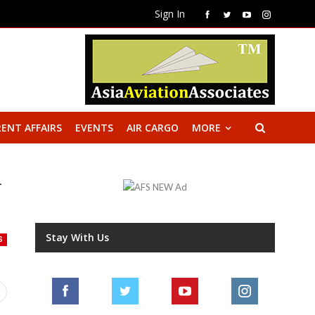
Sign In
ENT AFFAIRS
EVENTS
AIR CARGO
MORE
न
Stay With Us
S