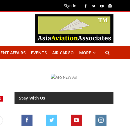
Sign In
ENT AFFAIRS
EVENTS
AIR CARGO
MORE
ष
Stay With Us
S