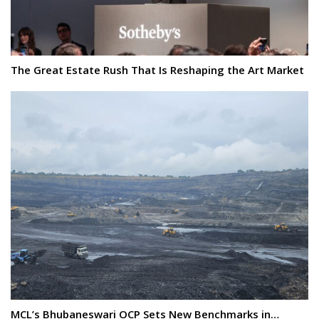
The Great Estate Rush That Is Reshaping the Art Market
MCL’s Bhubaneswari OCP Sets New Benchmarks in…