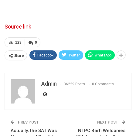
Source link
123
0
Share
Facebook
Twitter
WhatsApp
Admin
36229 Posts
0 Comments
PREV POST
NEXT POST
Actually, the SAT Was
NTPC Barh Welcomes