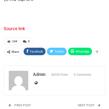
Source link
144
0
Share
Facebook
Twitter
WhatsApp
Admin
36235 Posts
0 Comments
PREV POST
NEXT POST