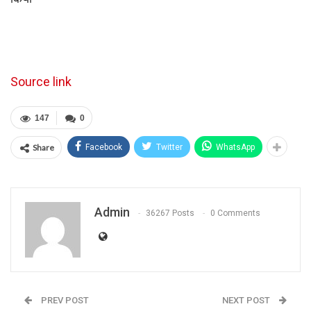
Source link
147
0
Share
Facebook
Twitter
WhatsApp
Admin
36267 Posts
0 Comments
PREV POST
NEXT POST