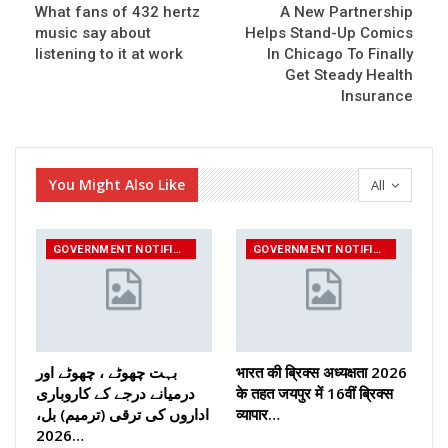
What fans of 432 hertz
A New Partnership
music say about
Helps Stand-Up Comics
listening to it at work
In Chicago To Finally
Get Steady Health
Insurance
You Might Also Like
All
GOVERNMENT NOTIFICATIONS
GOVERNMENT NOTIFICATIONS
بہت چھوٹے ، چھوٹے اور
भारत की ब्रिक्‍स अध्यक्षता 2026
درمیانے درجے کے کاروباری
के तहत जयपुर में 16वीं ब्रिक्‍स
اداروں کی ترقی (ترمیم) بل،
व्यापार…
2026…