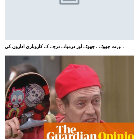
بہت چھوٹے ، چھوٹے اور درمیانے درجے کے کاروباری اداروں کی…