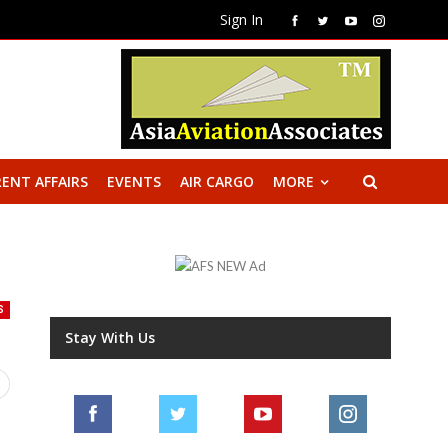
Sign In
ENT AFFAIRS
EVENTS
AIR CARGO
MORE
S
Stay With Us