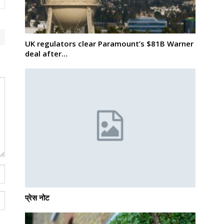
UK regulators clear Paramount’s $81B Warner
deal after…
प्रेस नोट