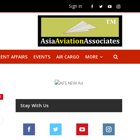
Sign In
ENT AFFAIRS
EVENTS
AIR CARGO
MORE
S
Stay With Us