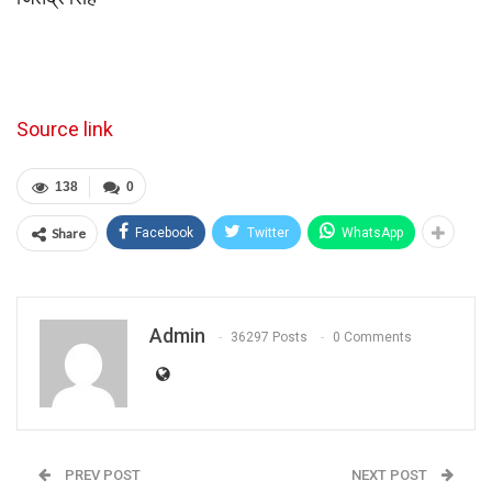
Source link
138
0
Share
Facebook
Twitter
WhatsApp
Admin
36297 Posts
0 Comments
PREV POST
NEXT POST