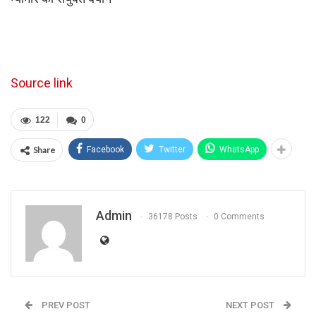
Source link
122
0
Share
Facebook
Twitter
WhatsApp
Admin
36178 Posts
0 Comments
PREV POST
NEXT POST