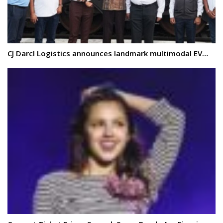
CJ Darcl Logistics announces landmark multimodal EV…