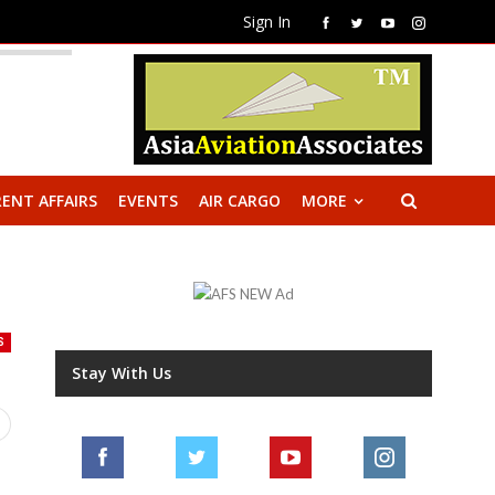
Sign In
ENT AFFAIRS
EVENTS
AIR CARGO
MORE
S
Stay With Us