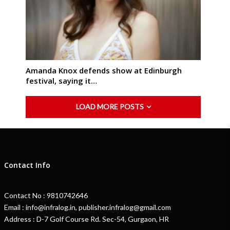
Amanda Knox defends show at Edinburgh
festival, saying it…
LOAD MORE POSTS
Contact Info
Contact No : 9810742646
Email : info@infralog.in, publisher.infralog@gmail.com
Address : D-7 Golf Course Rd. Sec-54, Gurgaon, HR