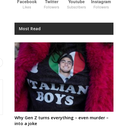
Facebook
Twitter
Youtube
Instagram
Likes
Followers
Subscribers
Followers
Most Read
Why Gen Z turns everything – even murder –
into a joke