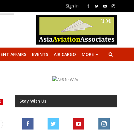
Sign In
ENT AFFAIRS
EVENTS
AIR CARGO
MORE
Stay With Us
S