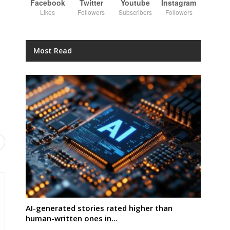
Facebook
Twitter
Youtube
Instagram
Likes
Followers
Subscribers
Followers
Most Read
AI-generated stories rated higher than
human-written ones in…