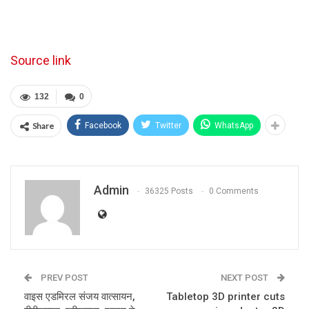
Source link
132
0
Share
Facebook
Twitter
WhatsApp
Admin
36325 Posts
0 Comments
PREV POST
NEXT POST
वाइस एडमिरल संजय वात्सायन,
Tabletop 3D printer cuts