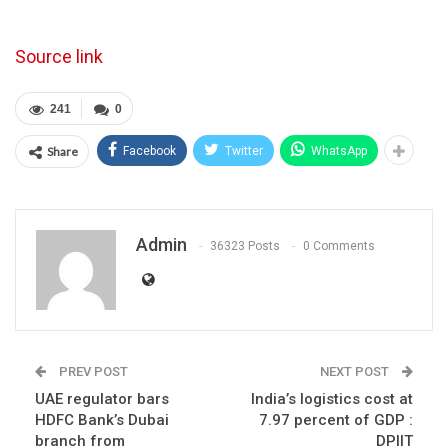
Source link
241
0
Share
Facebook
Twitter
WhatsApp
Admin
36323 Posts
0 Comments
PREV POST
NEXT POST
UAE regulator bars
India’s logistics cost at
HDFC Bank’s Dubai
7.97 percent of GDP :
branch from
DPIIT