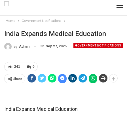
Home
Government Notifications
India Expands Medical Education
GOVERNMENT NOTIFICATIONS
On
Sep 27, 2025
By
Admin
241
0
Share
India Expands Medical Education