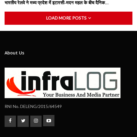
भारतीय रेलवे ने मध्य प्रदेश में इटारसी-मदन महल के बीच दैनिक…
LOAD MORE POSTS
About Us
RNI No. DELENG/2015/64549