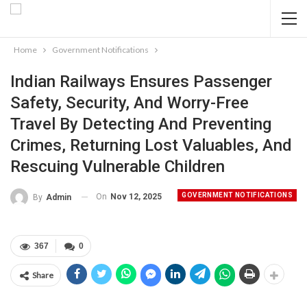
Home
Government Notifications
​​​​​​​Indian Railways Ensures Passenger
Safety, Security, And Worry-Free
Travel By Detecting And Preventing
Crimes, Returning Lost Valuables, And
Rescuing Vulnerable Children
GOVERNMENT NOTIFICATIONS
On
Nov 12, 2025
By
Admin
367
0
Share