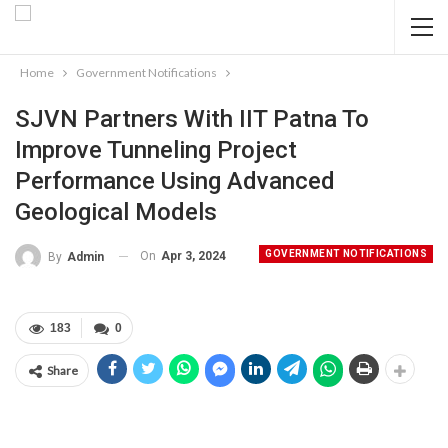
Home
Government Notifications
SJVN Partners With IIT Patna To
Improve Tunneling Project
Performance Using Advanced
Geological Models
GOVERNMENT NOTIFICATIONS
On
Apr 3, 2024
By
Admin
183
0
Share