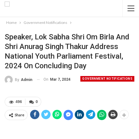
Home
Government Notifications
Speaker, Lok Sabha Shri Om Birla And
Shri Anurag Singh Thakur Address
National Youth Parliament Festival,
2024 On Concluding Day
GOVERNMENT NOTIFICATIONS
On
Mar 7, 2024
By
Admin
496
0
Share