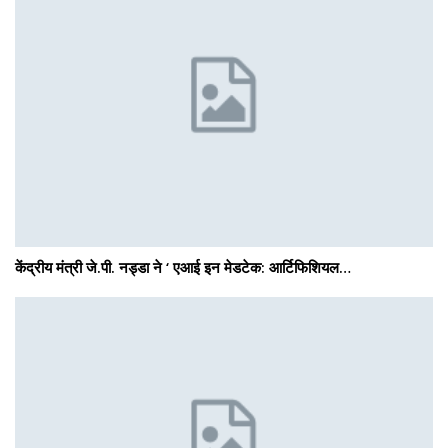
केंद्रीय मंत्री जे.पी. नड्डा ने ‘ एआई इन मेडटेक: आर्टिफिशियल…