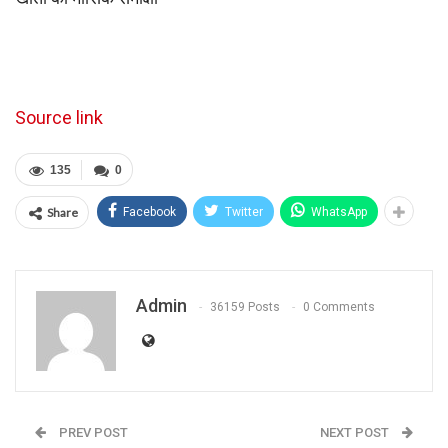
Source link
135
0
Share
Facebook
Twitter
WhatsApp
Admin
36159 Posts
0 Comments
PREV POST
NEXT POST