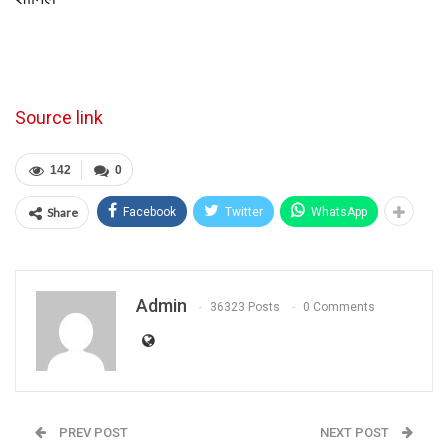
Source link
142
0
Share
Facebook
Twitter
WhatsApp
Admin
36323 Posts
0 Comments
PREV POST
NEXT POST