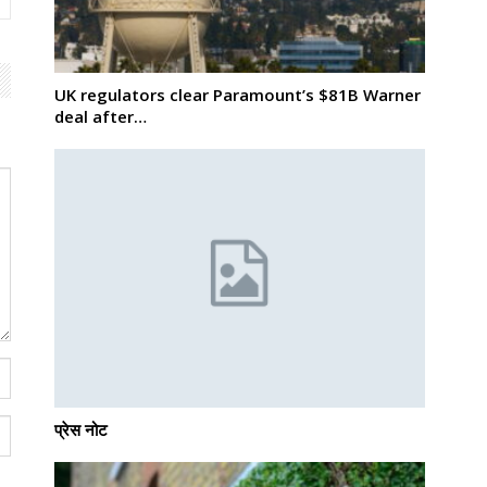
UK regulators clear Paramount’s $81B Warner
deal after…
प्रेस नोट