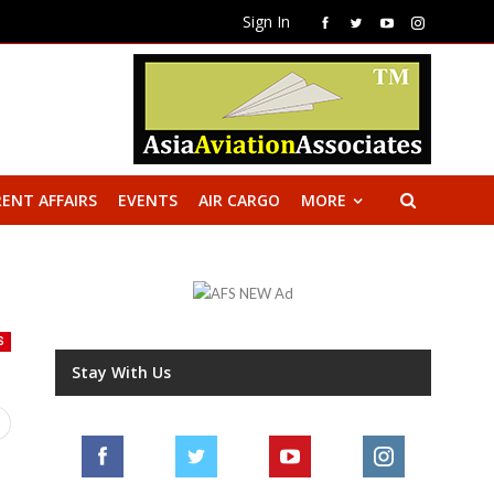
Sign In
ENT AFFAIRS
EVENTS
AIR CARGO
MORE
S
Stay With Us