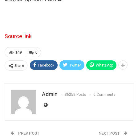
Source link
149
0
Share
Facebook
Twitter
WhatsApp
Admin
36259 Posts
0 Comments
PREV POST
NEXT POST