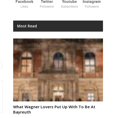
Facebook
Twitter
Youtube
Instagram
Likes
Followers
Subscribers
Followers
Most Read
What Wagner Lovers Put Up With To Be At
Bayreuth