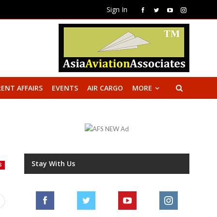
Sign In
ENT AFFAIRS
EVENTS
AIR CARGO
MORE
Stay With Us
S